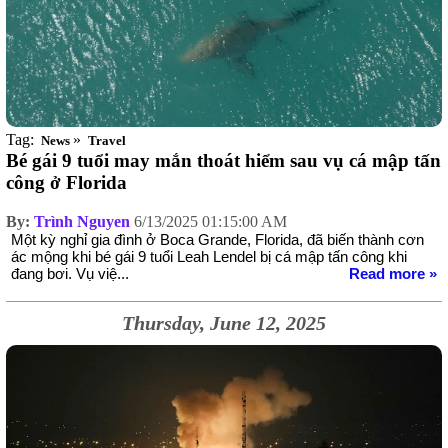
Tag:
»
News
Travel
Bé gái 9 tuổi may mắn thoát hiểm sau vụ cá mập tấn
công ở Florida
By:
Trình Nguyen
6/13/2025 01:15:00 AM
Một kỳ nghỉ gia đình ở Boca Grande, Florida, đã biến thành cơn
ác mộng khi bé gái 9 tuổi Leah Lendel bị cá mập tấn công khi
đang bơi. Vụ việ...
Read more »
Thursday, June 12, 2025